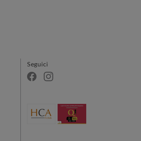
facilmente raggiungibile in auto da
Terracina percorrendo la strada
litoranea o la Strada […]
Seguici