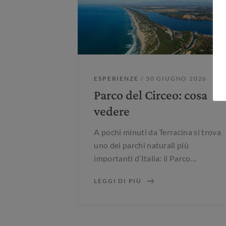
ESPERIENZE
/ 30 GIUGNO 2026
Parco del Circeo: cosa
vedere
A pochi minuti da Terracina si trova
uno dei parchi naturali più
importanti d’Italia: il Parco
Nazionale del Circeo. Un’oasi di
LEGGI DI PIÙ
natura incontaminata che alterna
macchia mediterranea, dune
costiere, laghi e il promontorio del
Circeo, ideale per chi cerca attività