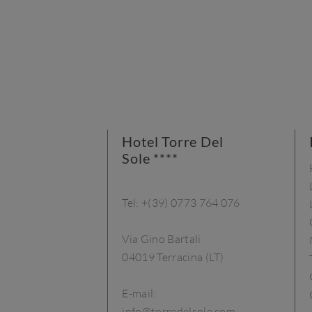
all’aria aperta durante la vacanza. Il
Promontorio del Circeo È
l’elemento più riconoscibile del
parco: […]
Hotel Torre Del
Sole ****
Tel:
+(39) 0773 764 076
Via Gino Bartali
04019 Terracina (LT)
E-mail:
info@torredelsole.com