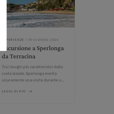
ESPERIENZE
/ 30 GIUGNO 2026
Escursione a Sperlonga
da Terracina
Tra i borghi più caratteristici della
costa laziale, Sperlonga merita
sicuramente una visita durante un
soggiorno a Terracina. Distante
LEGGI DI PIÙ
circa 20 minuti d’auto, è una delle
mete più amate da chi desidera
scoprire un angolo autentico del
litorale. Come arrivare Sperlonga è