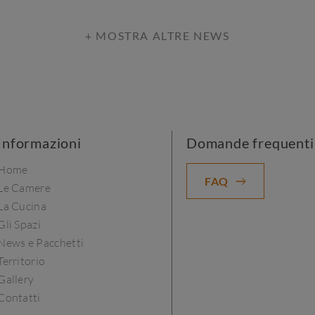
circostante. Cosa è la Riviera di
Ulisse Il nome richiama le leggende
+ MOSTRA ALTRE NEWS
omeriche […]
Informazioni
Domande frequenti
Home
FAQ
Le Camere
La Cucina
Gli Spazi
News e Pacchetti
Territorio
Gallery
Contatti