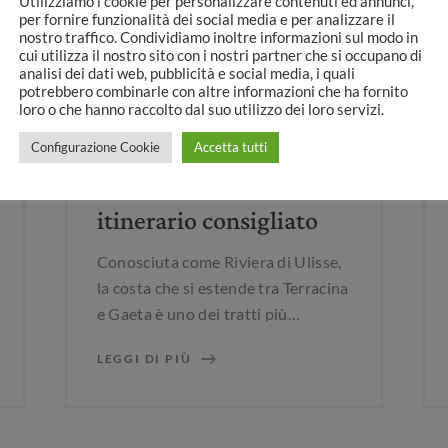
Utilizziamo i cookie per personalizzare contenuti ed annunci,
per fornire funzionalità dei social media e per analizzare il
nostro traffico. Condividiamo inoltre informazioni sul modo in
cui utilizza il nostro sito con i nostri partner che si occupano di
analisi dei dati web, pubblicità e social media, i quali
potrebbero combinarle con altre informazioni che ha fornito
loro o che hanno raccolto dal suo utilizzo dei loro servizi.
Configurazione Cookie
Accetta tutti
ESPERIENZE
/ 30 GIUGNO 2026
La Riviera di Ulisse:
itinerario consigliato
Conosciuta come Riviera di Ulisse,
la costa che si estende tra Terracina
e Gaeta è uno dei tratti più
affascinanti del Lazio, sospesa tra
LEGGI DI PIÙ
mito, storia e paesaggi
mediterranei. Un itinerario ideale
per chi soggiorna a Terracina e
desidera scoprire il territorio