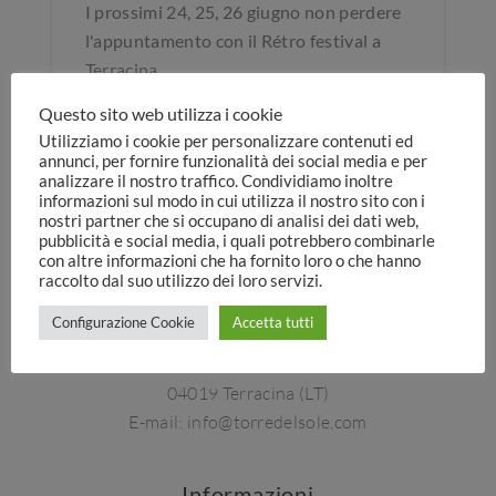
I prossimi 24, 25, 26 giugno non perdere
l'appuntamento con il Rétro festival a
Terracina.
Questo sito web utilizza i cookie
LEGGI DI PIÙ
Utilizziamo i cookie per personalizzare contenuti ed
annunci, per fornire funzionalità dei social media e per
analizzare il nostro traffico. Condividiamo inoltre
informazioni sul modo in cui utilizza il nostro sito con i
nostri partner che si occupano di analisi dei dati web,
pubblicità e social media, i quali potrebbero combinarle
con altre informazioni che ha fornito loro o che hanno
raccolto dal suo utilizzo dei loro servizi.
Hotel Torre Del Sole ****
Configurazione Cookie
Accetta tutti
Tel:
+(39) 0773 764 076
Via Gino Bartali
04019 Terracina (LT)
E-mail:
info@torredelsole.com
Informazioni