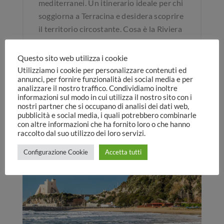
mediterranei. Un itinerario ideale per chi
soggiorna a Terracina e desidera scoprire
il territorio circostante. Cosa è la Riviera
di Ulisse Il nome richiama le leggende
omeriche […]
Questo sito web utilizza i cookie
Utilizziamo i cookie per personalizzare contenuti ed
annunci, per fornire funzionalità dei social media e per
LEGGI DI PIÙ
analizzare il nostro traffico. Condividiamo inoltre
informazioni sul modo in cui utilizza il nostro sito con i
nostri partner che si occupano di analisi dei dati web,
pubblicità e social media, i quali potrebbero combinarle
con altre informazioni che ha fornito loro o che hanno
raccolto dal suo utilizzo dei loro servizi.
Configurazione Cookie
Accetta tutti